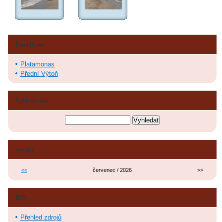
Fotoalbum
Platamonas
Přední Výtoň
Vyhledávání
Archiv
<<
červenec / 2026
>>
RSS
Přehled zdrojů