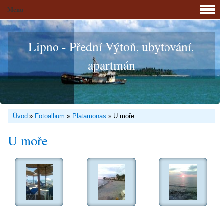
Menu
Lipno - Přední Výtoň, ubytování,
apartmán
Úvod
»
Fotoalbum
»
Platamonas
»
U moře
U moře