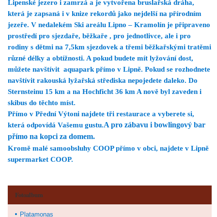
Lipenské jezero i zamrzá a je vytvořena bruslařská dráha,
která je zapsaná i v knize rekordů jako nejdelší na přírodním
jezeře. V nedalekém Ski areálu Lipno – Kramolín je připraveno
prostředí pro sjezdaře, běžkaře , pro jednotlivce, ale i pro
rodiny s dětmi na 7,5km sjezdovek a třemi běžkařskými tratěmi
různé délky a obtížnosti. A pokud budete mít lyžování dost,
můžete navštívit aquapark přímo v Lipně. Pokud se rozhodnete
navštívit rakouská lyžařská střediska nepojedete daleko. Do
Sternsteinu
15 km
a na Hochficht
36 km
A nově byl zaveden i
skibus do těchto míst.
Přímo v Přední Výtoni najdete tři restaurace a vyberete si,
která odpovídá Vašemu gustu.
A pro zábavu i bowlingový bar
přímo na kopci za domem.
Kromě malé samoobsluhy COOP přímo v obci, najdete v Lipně
supermarket COOP.
Fotoalbum
Platamonas