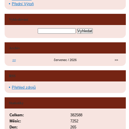
Přední Výtoň
Vyhledávání
Archiv
<<
červenec / 2026
>>
RSS
Přehled zdrojů
Statistiky
Celkem:
382588
Měsíc:
7252
Den:
265