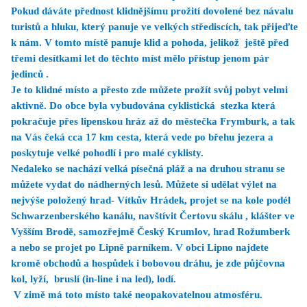
Pokud dáváte přednost klidnějšímu prožití dovolené bez návalu
turistů a hluku, který panuje ve velkých střediscích, tak přijeďte
k nám. V tomto místě panuje klid a pohoda, jelikož ještě před
třemi desítkami let do těchto míst mělo přístup jenom pár
jedinců .
Je to klidné místo a přesto zde můžete prožít svůj pobyt velmi
aktivně. Do obce byla vybudována cyklistická stezka která
pokračuje přes lipenskou hráz až do městečka Frymburk, a tak
na Vás čeká cca
17 km
cesta, která vede po břehu jezera a
poskytuje velké pohodlí i pro malé cyklisty.
Nedaleko se nachází velká písečná pláž a na druhou stranu se
můžete vydat do nádherných lesů. Můžete si udělat výlet na
nejvýše položený hrad- Vítkův Hrádek, projet se na kole podél
Schwarzenberského kanálu, navštívit Čertovu skálu , klášter ve
Vyšším Brodě, samozřejmě Český Krumlov, hrad Rožumberk
a nebo se projet po Lipně parníkem. V obci Lipno najdete
kromě obchodů a hospůdek i bobovou dráhu, je zde půjčovna
kol, lyží, bruslí (in-line i na led), lodí.
V zimě má toto místo také neopakovatelnou atmosféru.