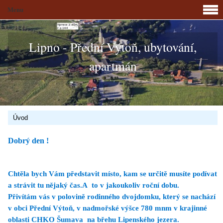
Menu
Lipno - Přední Výtoň, ubytování,
apartmán
Úvod
Dobrý den !
Chtěla bych Vám představit místo, kam se určitě musíte podívat
a strávit tu nějaký čas.A to v jakoukoliv roční dobu.
Přivítám vás v polovině rodinného dvojdomku, který se nachází
v obci Přední Výtoň, v nadmořské výšce 780 mnm v krajinné
oblasti CHKO Šumava na břehu Lipenského jezera.