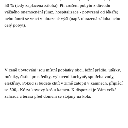
50 % (tedy zaplacená záloha). Při zrušení pobytu z důvodu
vážného onemocnění (úraz, hospitalizace - potvrzení od lékaře)
nebo úmrtí se vrací v uhrazené výši (např. uhrazená záloha nebo
celý pobyt).
V ceně ubytování jsou místní poplatky obci, ložní prádlo, utěrky,
ručníky, čistící prostředky, vybavení kuchyně, spotřeba vody,
elektřiny. Pokud si budete chtít v zimě zatopit v kamnech, připlácí
se 500,- Kč za kovový koš u kamen. K dispozici je Vám velká
zahrada a terasa před domem se stojany na kola.