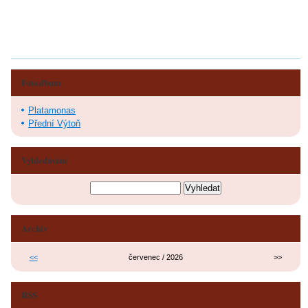
Fotoalbum
Platamonas
Přední Výtoň
Vyhledávání
Archiv
<<
červenec / 2026
>>
RSS