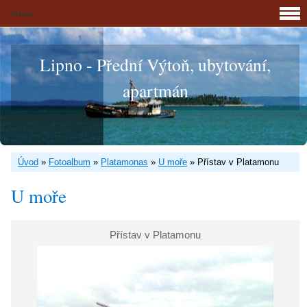
Menu
Lipno - Přední Výtoň, ubytování,
apartmán
Úvod
»
Fotoalbum
»
Platamonas
»
U moře
»
Přístav v Platamonu
U moře
Přístav v Platamonu