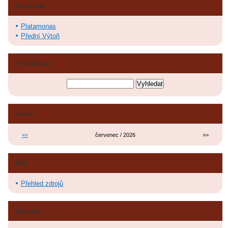
Fotoalbum
Platamonas
Přední Výtoň
Vyhledávání
Archiv
<<
červenec / 2026
>>
RSS
Přehled zdrojů
Statistiky