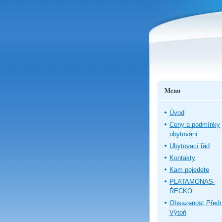
Menu
Úvod
Ceny a podmínky
ubytování
Ubytovací řád
Kontakty
Kam pojedete
PLATAMONAS-
ŘECKO
Obsazenost Předn
Výtoň