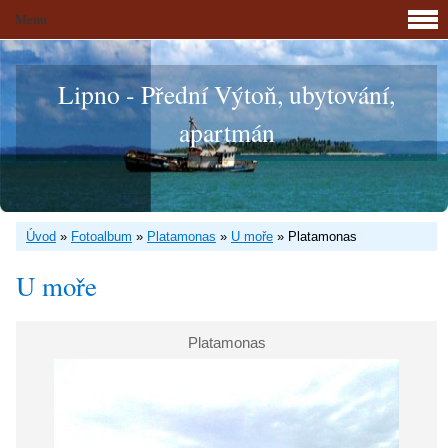
Menu
Lipno - Přední Výtoň, ubytování,
apartmán
Úvod
»
Fotoalbum
»
Platamonas
»
U moře
»
Platamonas
U moře
Platamonas