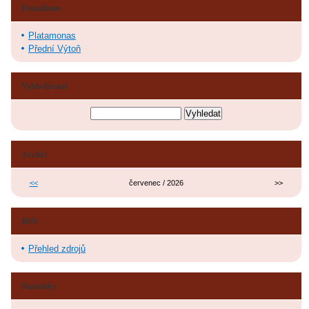
Fotoalbum
Platamonas
Přední Výtoň
Vyhledávání
Archiv
<<
červenec / 2026
>>
RSS
Přehled zdrojů
Statistiky