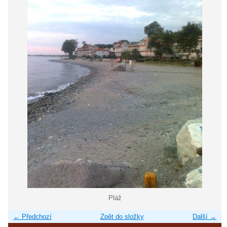
Pláž
← Předchozí
Zpět do složky
Další →