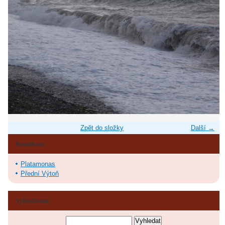
Zpět do složky
Další →
Fotoalbum
Platamonas
Přední Výtoň
Vyhledávání