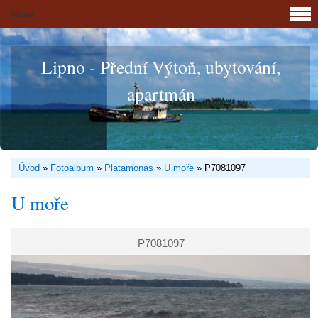
Menu
Lipno - Přední Výtoň, ubytování,
apartmán
Úvod
»
Fotoalbum
»
Platamonas
»
U moře
»
P7081097
U moře
P7081097