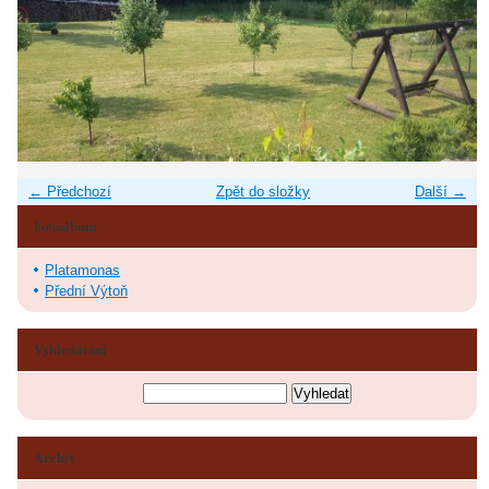
← Předchozí
Zpět do složky
Další →
Fotoalbum
Platamonas
Přední Výtoň
Vyhledávání
Archiv