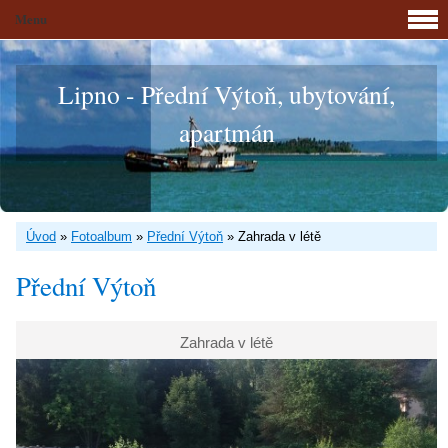
Menu
Lipno - Přední Výtoň, ubytování,
apartmán
Úvod
»
Fotoalbum
»
Přední Výtoň
»
Zahrada v létě
Přední Výtoň
Zahrada v létě