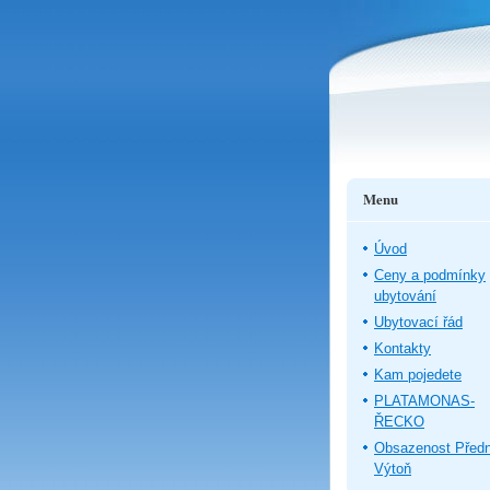
Menu
Úvod
Ceny a podmínky
ubytování
Ubytovací řád
Kontakty
Kam pojedete
PLATAMONAS-
ŘECKO
Obsazenost Předn
Výtoň