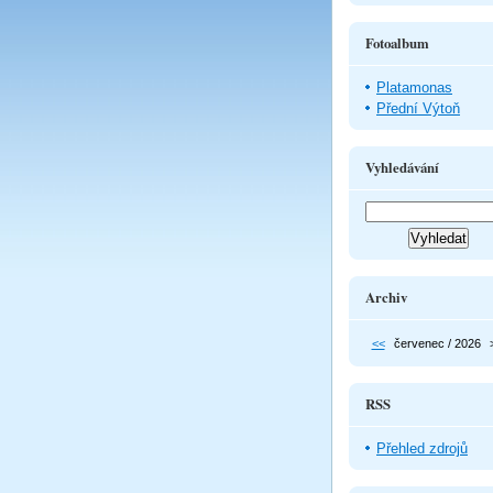
Fotoalbum
Platamonas
Přední Výtoň
Vyhledávání
Archiv
<<
červenec / 2026
RSS
Přehled zdrojů