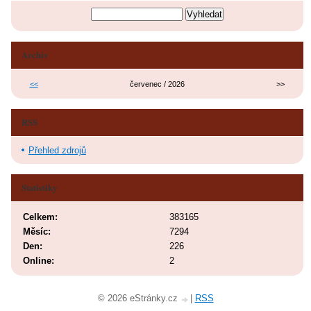
Archiv
<<
červenec / 2026
>>
RSS
Přehled zdrojů
Statistiky
Celkem:
383165
Měsíc:
7294
Den:
226
Online:
2
© 2026 eStránky.cz
|
RSS