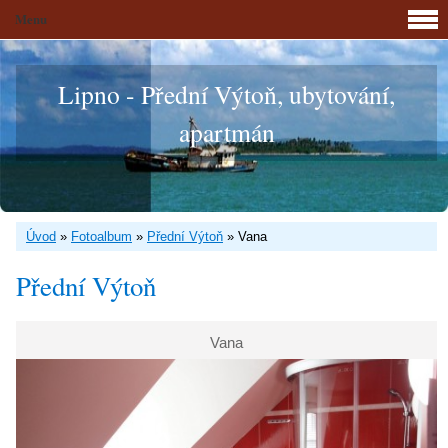
Menu
Lipno - Přední Výtoň, ubytování,
apartmán
Úvod
»
Fotoalbum
»
Přední Výtoň
»
Vana
Přední Výtoň
Vana