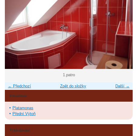
1.patro
← Předchozí
Zpět do složky
Další →
Fotoalbum
Platamonas
Přední Výtoň
Vyhledávání