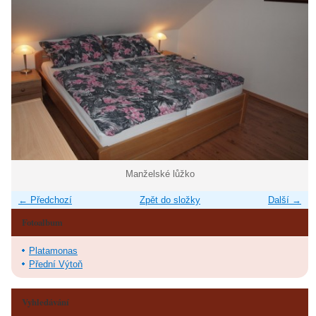
Manželské lůžko
← Předchozí
Zpět do složky
Další →
Fotoalbum
Platamonas
Přední Výtoň
Vyhledávání