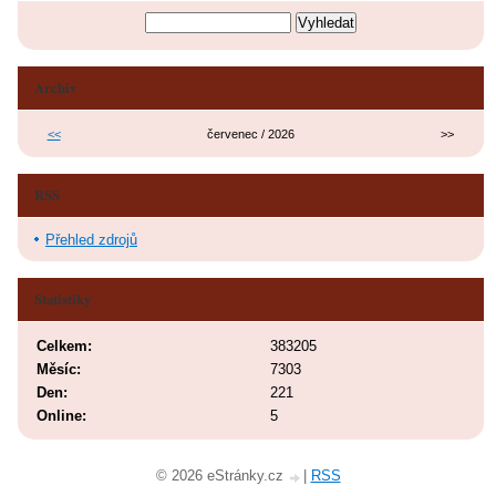
Archiv
<<
červenec / 2026
>>
RSS
Přehled zdrojů
Statistiky
Celkem:
383205
Měsíc:
7303
Den:
221
Online:
5
© 2026 eStránky.cz
|
RSS