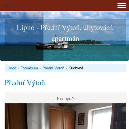
Menu
Lipno - Přední Výtoň, ubytování,
apartmán
Úvod
»
Fotoalbum
»
Přední Výtoň
»
Kuchyně
Přední Výtoň
Kuchyně