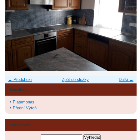
← Předchozí
Zpět do složky
Další →
Fotoalbum
Platamonas
Přední Výtoň
Vyhledávání