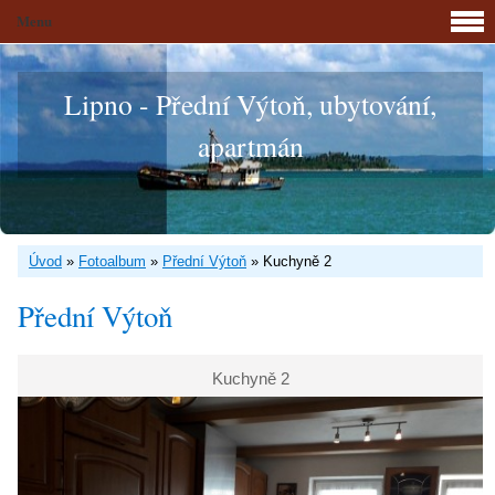
Menu
Lipno - Přední Výtoň, ubytování,
apartmán
Úvod
»
Fotoalbum
»
Přední Výtoň
»
Kuchyně 2
Přední Výtoň
Kuchyně 2