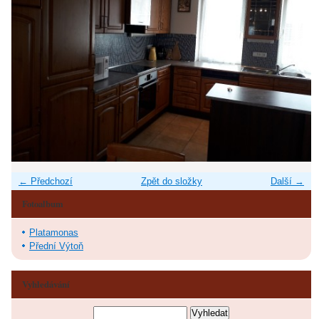
← Předchozí
Zpět do složky
Další →
Fotoalbum
Platamonas
Přední Výtoň
Vyhledávání