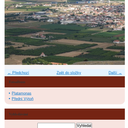
← Předchozí
Zpět do složky
Další →
Fotoalbum
Platamonas
Přední Výtoň
Vyhledávání