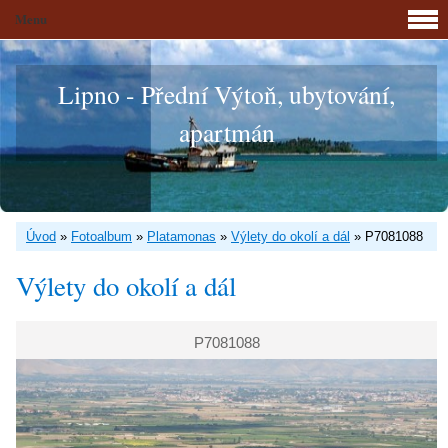
Menu
Lipno - Přední Výtoň, ubytování,
apartmán
Úvod
»
Fotoalbum
»
Platamonas
»
Výlety do okolí a dál
»
P7081088
Výlety do okolí a dál
P7081088