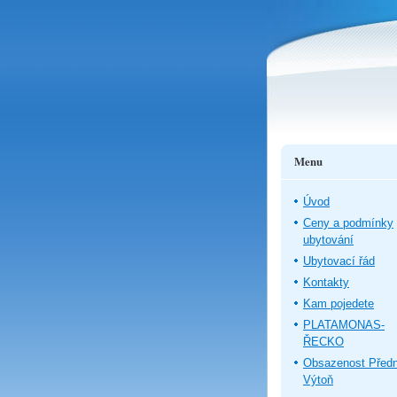
Menu
Úvod
Ceny a podmínky
ubytování
Ubytovací řád
Kontakty
Kam pojedete
PLATAMONAS-
ŘECKO
Obsazenost Předn
Výtoň