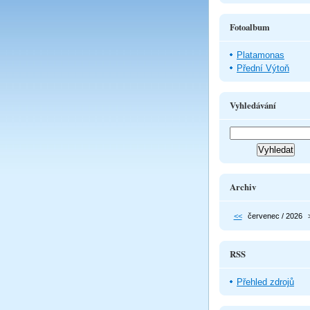
Fotoalbum
Platamonas
Přední Výtoň
Vyhledávání
Archiv
<<
červenec / 2026
RSS
Přehled zdrojů