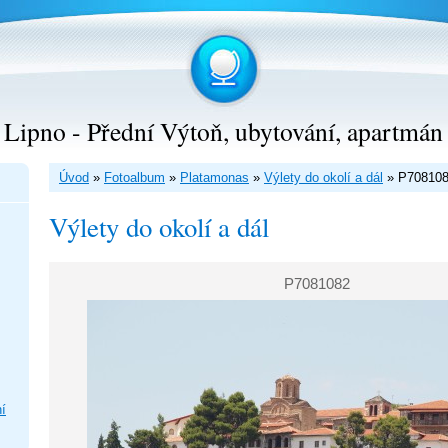
Lipno - Přední Výtoň, ubytování, apartmán
Úvod
»
Fotoalbum
»
Platamonas
»
Výlety do okolí a dál
»
P70810
Výlety do okolí a dál
P7081082
í