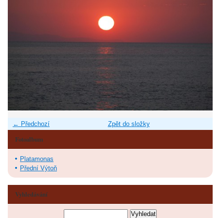
← Předchozí
Zpět do složky
Fotoalbum
Platamonas
Přední Výtoň
Vyhledávání