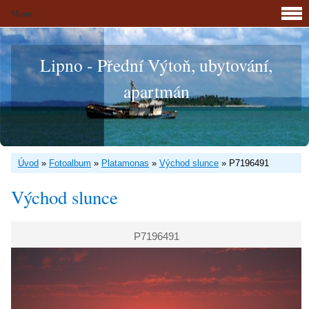
Menu
Lipno - Přední Výtoň, ubytování,
apartmán
Úvod
»
Fotoalbum
»
Platamonas
»
Východ slunce
»
P7196491
Východ slunce
P7196491