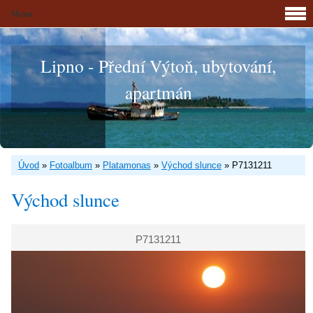
Menu
Lipno - Přední Výtoň, ubytování,
apartmán
Úvod
»
Fotoalbum
»
Platamonas
»
Východ slunce
»
P7131211
Východ slunce
P7131211