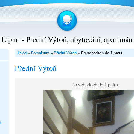
Lipno - Přední Výtoň, ubytování, apartmán
Úvod
»
Fotoalbum
»
Přední Výtoň
»
Po schodech do 1.patra
Přední Výtoň
Po schodech do 1.patra
í