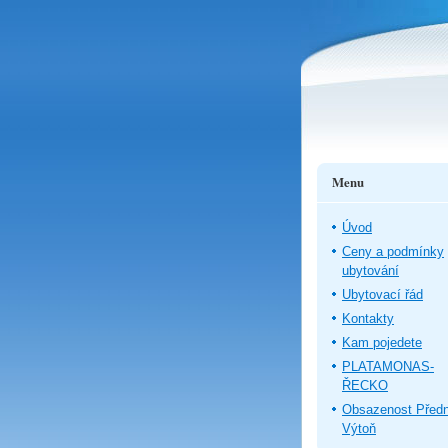
Menu
Úvod
Ceny a podmínky
ubytování
Ubytovací řád
Kontakty
Kam pojedete
PLATAMONAS-
ŘECKO
Obsazenost Předn
Výtoň