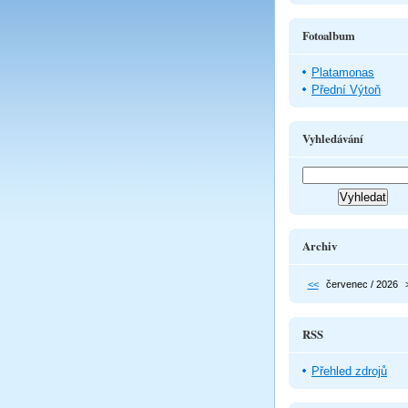
Fotoalbum
Platamonas
Přední Výtoň
Vyhledávání
Archiv
<<
červenec / 2026
RSS
Přehled zdrojů