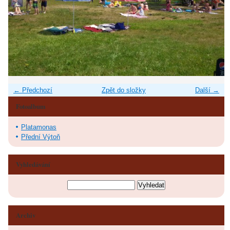
← Předchozí
Zpět do složky
Další →
Fotoalbum
Platamonas
Přední Výtoň
Vyhledávání
Archiv