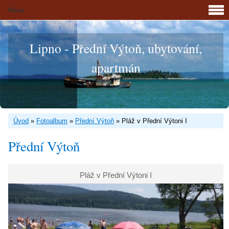
Menu
Lipno - Přední Výtoň, ubytování,
apartmán
Úvod
»
Fotoalbum
»
Přední Výtoň
»
Pláž v Přední Výtoni I
Přední Výtoň
Pláž v Přední Výtoni I