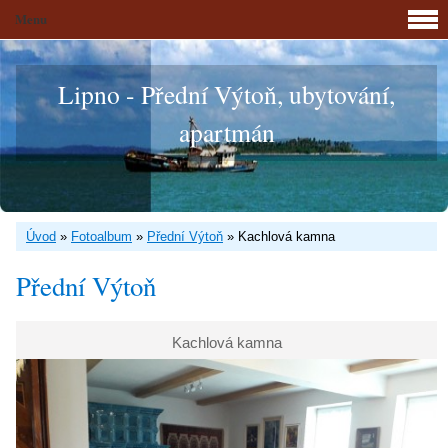
Menu
Lipno - Přední Výtoň, ubytování,
apartmán
Úvod
»
Fotoalbum
»
Přední Výtoň
»
Kachlová kamna
Přední Výtoň
Kachlová kamna