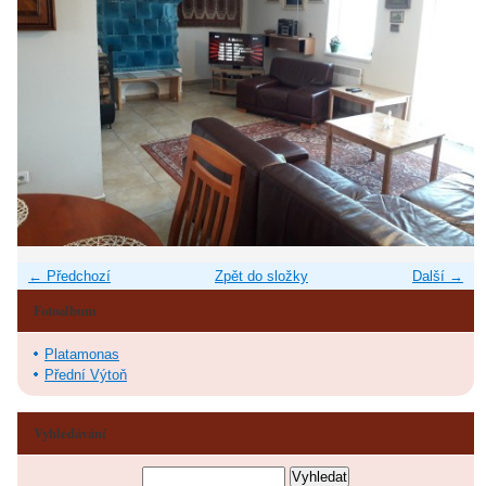
← Předchozí
Zpět do složky
Další →
Fotoalbum
Platamonas
Přední Výtoň
Vyhledávání