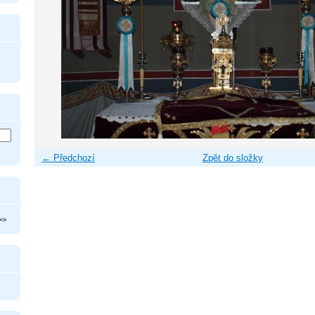
← Předchozí
Zpět do složky
>>