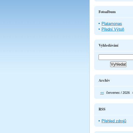
Fotoalbum
Platamonas
Přední Výtoň
Vyhledávání
Archiv
<<
červenec / 2026
RSS
Přehled zdrojů