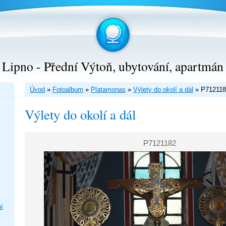
Lipno - Přední Výtoň, ubytování, apartmán
Úvod
»
Fotoalbum
»
Platamonas
»
Výlety do okolí a dál
»
P712118
Výlety do okolí a dál
P7121182
í