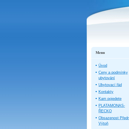
Menu
Úvod
Ceny a podmínky
ubytování
Ubytovací řád
Kontakty
Kam pojedete
PLATAMONAS-
ŘECKO
Obsazenost Předn
Výtoň