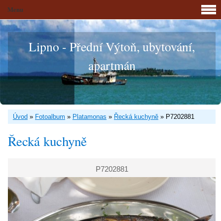
Menu
Lipno - Přední Výtoň, ubytování,
apartmán
Úvod
»
Fotoalbum
»
Platamonas
»
Řecká kuchyně
»
P7202881
Řecká kuchyně
P7202881