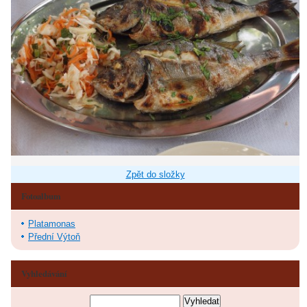
Zpět do složky
Fotoalbum
Platamonas
Přední Výtoň
Vyhledávání