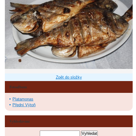
Zpět do složky
Fotoalbum
Platamonas
Přední Výtoň
Vyhledávání