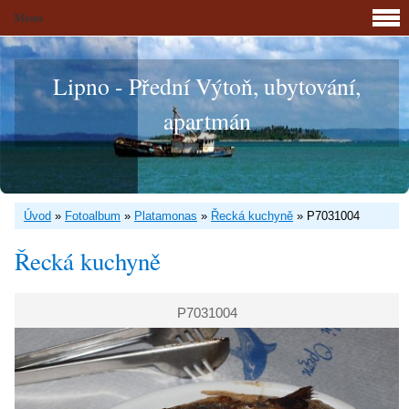
Menu
Lipno - Přední Výtoň, ubytování,
apartmán
Úvod
»
Fotoalbum
»
Platamonas
»
Řecká kuchyně
»
P7031004
Řecká kuchyně
P7031004