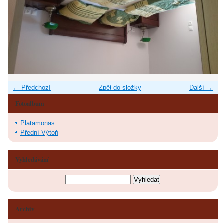
← Předchozí
Zpět do složky
Další →
Fotoalbum
Platamonas
Přední Výtoň
Vyhledávání
Archiv