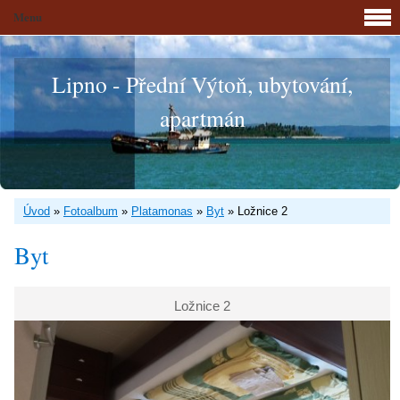
Menu
Lipno - Přední Výtoň, ubytování,
apartmán
Úvod
»
Fotoalbum
»
Platamonas
»
Byt
»
Ložnice 2
Byt
Ložnice 2