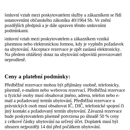
)
Smluvní vztah mezi poskytovatelem služby a zákazníkem se řídí
ustanoveními občanského zákoníku 40/1964 Sb. Ve znění
pozdějších předpisů a je dále upraven těmito smluvními
podmínkami.
)
Smluvní vztah mezi poskytovatelem a zákazníkem vzniká
písemnou nebo elektronickou formou, kdy je vyplněn požadavek
na ubytování. Akceptace rezervace je zpět zaslaná elektronicky.
Na předem ohlášený dotaz na ubytování odpovídá provozovatel
neprodleně.
Ceny a platební podmínky:
Předběžné rezervace mohou být přijímány osobně, telefonicky,
písemně, e-mailem nebo webovou rezervací. Předběžná rezervace
u fyzické osoby musí obsahovat jméno, adresu, telefon nebo e-
mail a požadovaný termín ubytování. Předběžná rezervace u
právnických osob musí obsahovat IČ, DIČ, telefonické spojení či
jiný kontakt a požadovaný termín ubytování. Závazná rezervace
bude poskytovatelem písemně potvrzena po úhradě 50 % ceny
z celkové částky ubytování na určený účet. Doplatek musí být
uhrazen nejpozději 14 dní před počátkem ubytování.