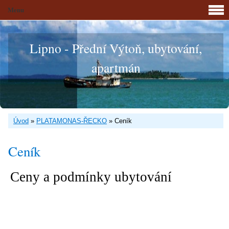
Menu
Lipno - Přední Výtoň, ubytování,
apartmán
Úvod
»
PLATAMONAS-ŘECKO
»
Ceník
Ceník
Ceny a podmínky ubytování