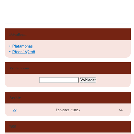
Fotoalbum
Platamonas
Přední Výtoň
Vyhledávání
Archiv
<<
červenec / 2026
>>
RSS