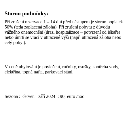
Storno podmínky:
Při zrušení rezervace 1 – 14 dní před nástupem je storno poplatek
50% (teda zaplacená záloha). Při zrušení pobytu z důvodu
vážného onemocnění (úraz, hospitalizace – potvrzení od lékaře)
nebo úmrtí se vrací v uhrazené výši (např. uhrazená záloha nebo
celý pobyt).
V ceně ubytování je povlečení, ručníky, osušky, spotřeba vody,
elektřina, topná nafta, parkovací stání.
Sezona : červen - září 2024 : 90,-euro /noc