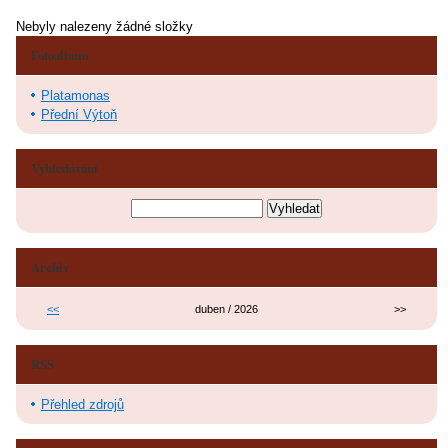
Nebyly nalezeny žádné složky
Fotoalbum
Platamonas
Přední Výtoň
Vyhledávání
Archiv
<<
duben / 2026
>>
RSS
Přehled zdrojů