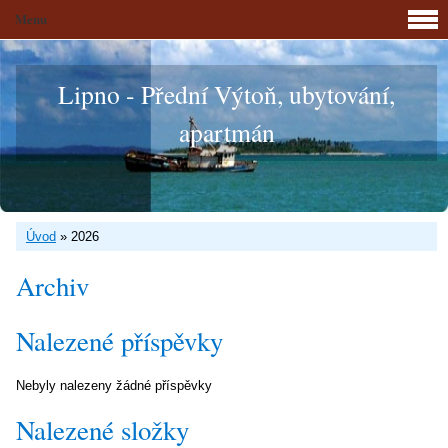
Menu
Lipno - Přední Výtoň, ubytování,
apartmán
Úvod
»
2026
Archiv
Nalezené příspěvky
Nebyly nalezeny žádné příspěvky
Nalezené složky