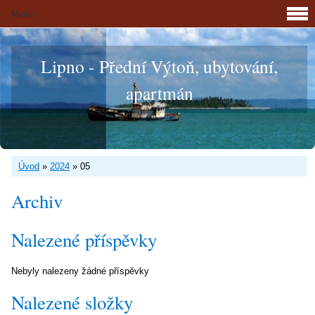
Menu
Lipno - Přední Výtoň, ubytování,
apartmán
Úvod
»
2024
»
05
Archiv
Nalezené příspěvky
Nebyly nalezeny žádné příspěvky
Nalezené složky